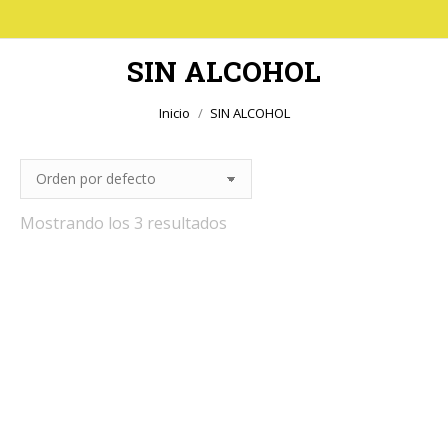
SIN ALCOHOL
Estás aquí:
Inicio
SIN ALCOHOL
Mostrando los 3 resultados