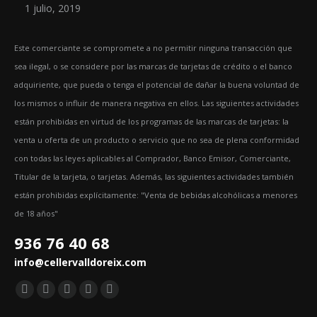
1 julio, 2019
Este comerciante se compromete a no permitir ninguna transacción que
sea ilegal, o se considere por las marcas de tarjetas de crédito o el banco
adquiriente, que pueda o tenga el potencial de dañar la buena voluntad de
los mismos o influir de manera negativa en ellos. Las siguientes actividades
están prohibidas en virtud de los programas de las marcas de tarjetas: la
venta u oferta de un producto o servicio que no sea de plena conformidad
con todas las leyes aplicables al Comprador, Banco Emisor, Comerciante,
Titular de la tarjeta, o tarjetas. Además, las siguientes actividades también
están prohibidas explícitamente: "Venta de bebidas alcohólicas a menores
de 18 años"
936 76 40 68
info@cellervalldoreix.com
Encuéntranos en:
Facebook
Twitter
YouTube
Pinterest
Instagram
page
page
page
page
page