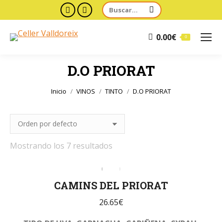
Buscar:
Facebook
Twitter
page
page
0.00
€
opens
opens
0
in
in
D.O PRIORAT
new
new
window
window
Estás aquí:
Inicio
VINOS
TINTO
D.O PRIORAT
Mostrando los 7 resultados
CAMINS DEL PRIORAT
26.65
€