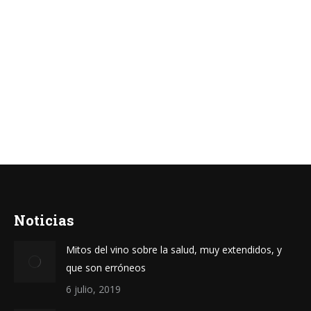
VIÑAS DEL VERO GEWURSTRAMINER
14.50
€
TIPO DE UVA: 100% GEWURSTRAMINER
GRADOS: 13% VOL
Añadir al carrito
Noticias
Mitos del vino sobre la salud, muy extendidos, y
que son erróneos
6 julio, 2019