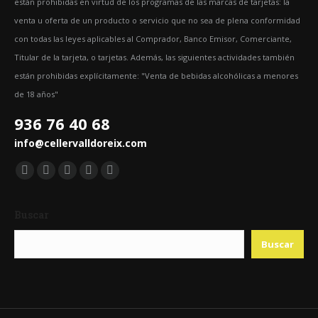
están prohibidas en virtud de los programas de las marcas de tarjetas: la
venta u oferta de un producto o servicio que no sea de plena conformidad
con todas las leyes aplicables al Comprador, Banco Emisor, Comerciante,
Titular de la tarjeta, o tarjetas. Además, las siguientes actividades también
están prohibidas explícitamente: "Venta de bebidas alcohólicas a menores
de 18 años"
936 76 40 68
info@cellervalldoreix.com
Encuéntranos en:
Facebook
Twitter
YouTube
Pinterest
Instagram
page
page
page
page
page
Buscar
opens
opens
opens
opens
opens
in
in
in
in
in
Buscar
new
new
new
new
new
window
window
window
window
window