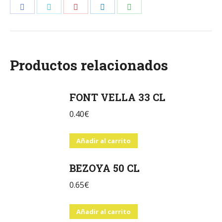
Share
Share
Share
Share
Share
on
on
on
on
on
Facebook
Twitter
Pinterest
LinkedIn
WhatsApp
Productos relacionados
FONT VELLA 33 CL
0.40
€
Añadir al carrito
BEZOYA 50 CL
0.65
€
Añadir al carrito