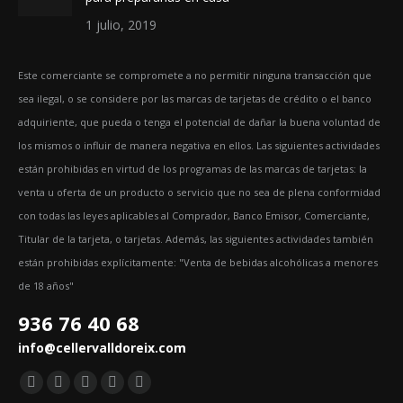
1 julio, 2019
Este comerciante se compromete a no permitir ninguna transacción que
sea ilegal, o se considere por las marcas de tarjetas de crédito o el banco
adquiriente, que pueda o tenga el potencial de dañar la buena voluntad de
los mismos o influir de manera negativa en ellos. Las siguientes actividades
están prohibidas en virtud de los programas de las marcas de tarjetas: la
venta u oferta de un producto o servicio que no sea de plena conformidad
con todas las leyes aplicables al Comprador, Banco Emisor, Comerciante,
Titular de la tarjeta, o tarjetas. Además, las siguientes actividades también
están prohibidas explícitamente: "Venta de bebidas alcohólicas a menores
de 18 años"
936 76 40 68
info@cellervalldoreix.com
Encuéntranos en:
Facebook
Twitter
YouTube
Pinterest
Instagram