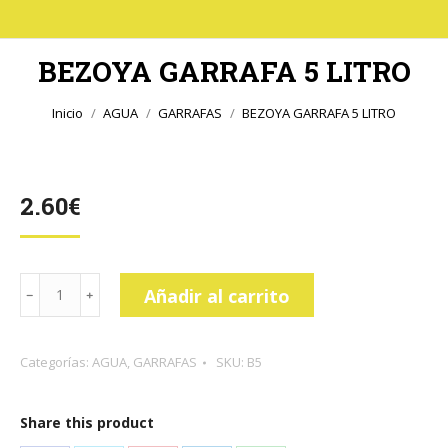
BEZOYA GARRAFA 5 LITRO
Estás aquí:
Inicio
AGUA
GARRAFAS
BEZOYA GARRAFA 5 LITRO
2.60
€
BEZOYA
Añadir al carrito
GARRAFA
5
Categorías:
AGUA
,
GARRAFAS
SKU:
B5
LITRO
cantidad
Share this product