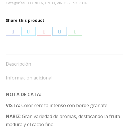
Categorías:
D.O RIOJA
,
TINTO
,
VINOS
SKU:
CIR
RESERVA
cantidad
Share this product
Share
Share
Share
Share
Share
on
on
on
on
on
Facebook
Twitter
Pinterest
LinkedIn
WhatsApp
Descripción
Información adicional
NOTA DE CATA:
VISTA:
Color cereza intenso con borde granate
NARIZ
: Gran variedad de aromas, destacando la fruta
madura y el cacao fino