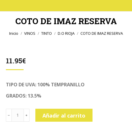
COTO DE IMAZ RESERVA
Estás aquí:
Inicio
VINOS
TINTO
D.O RIOJA
COTO DE IMAZ RESERVA
11.95
€
TIPO DE UVA: 100% TEMPRANILLO
GRADOS: 13.5%
COTO
Añadir al carrito
DE
IMAZ