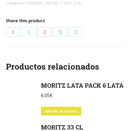
Categorías:
CERVEZA
,
CRISTAL
SKU:
CLAL
Share this product
Share
Share
Share
Share
Share
on
on
on
on
on
Facebook
Twitter
Pinterest
LinkedIn
WhatsApp
Productos relacionados
MORITZ LATA PACK 6 LATA
6.05
€
Añadir al carrito
MORITZ 33 CL