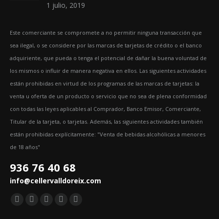
1 julio, 2019
Este comerciante se compromete a no permitir ninguna transacción que
sea ilegal, o se considere por las marcas de tarjetas de crédito o el banco
adquiriente, que pueda o tenga el potencial de dañar la buena voluntad de
los mismos o influir de manera negativa en ellos. Las siguientes actividades
están prohibidas en virtud de los programas de las marcas de tarjetas: la
venta u oferta de un producto o servicio que no sea de plena conformidad
con todas las leyes aplicables al Comprador, Banco Emisor, Comerciante,
Titular de la tarjeta, o tarjetas. Además, las siguientes actividades también
están prohibidas explícitamente: "Venta de bebidas alcohólicas a menores
de 18 años"
936 76 40 68
info@cellervalldoreix.com
Encuéntranos en:
Facebook
Twitter
YouTube
Pinterest
Instagram
page
page
page
page
page