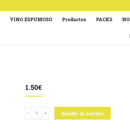
S
VINO ESPUMOSO
Productos
PACKS
NO
1.50
€
DESPERADOS
Añadir al carrito
cantidad