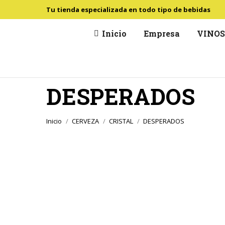
Tu tienda especializada en todo tipo de bebidas
Inicio
Empresa
VINO
DESPERADOS
Estás aquí:
Inicio
CERVEZA
CRISTAL
DESPERADOS