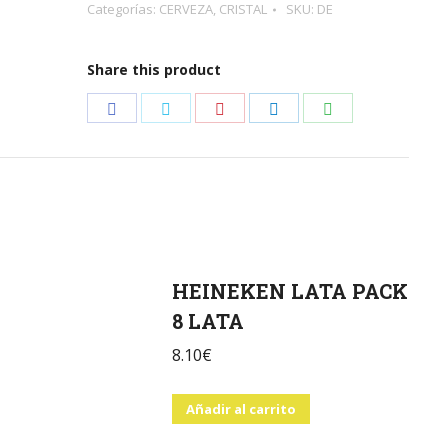
Categorías:
CERVEZA
,
CRISTAL
SKU:
DE
Share this product
Share
Share
Share
Share
Share
on
on
on
on
on
Facebook
Twitter
Pinterest
LinkedIn
WhatsApp
HEINEKEN LATA PACK
8 LATA
8.10
€
Añadir al carrito