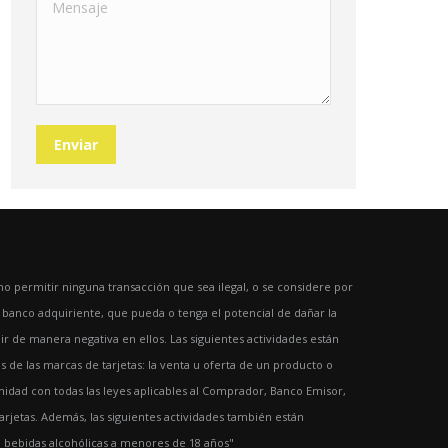
Mensaje
Enviar
 permitir ninguna transacción que sea ilegal, o se considere por
l banco adquiriente, que pueda o tenga el potencial de dañar la
ir de manera negativa en ellos. Las siguientes actividades están
 de las marcas de tarjetas: la venta u oferta de un producto o
idad con todas las leyes aplicables al Comprador, Banco Emisor,
 tarjetas. Además, las siguientes actividades también están
e bebidas alcohólicas a menores de 18 años"