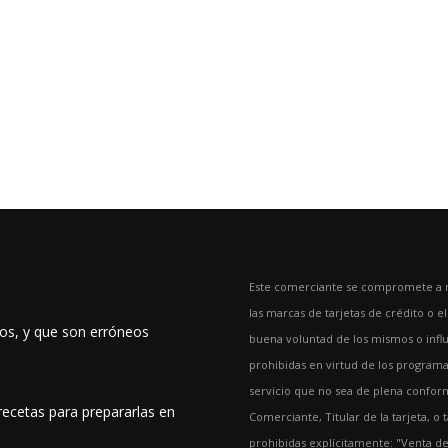
Este comerciante se compromete a no
las marcas de tarjetas de crédito o e
dos, y que son erróneos
buena voluntad de los mismos o influ
prohibidas en virtud de los programas
servicio que no sea de plena conform
recetas para prepararlas en
Comerciante, Titular de la tarjeta, o
prohibidas explícitamente: "Venta d