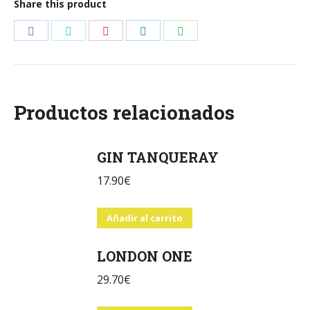
Share this product
Share
Share
Share
Share
Share
on
on
on
on
on
Facebook
Twitter
Pinterest
LinkedIn
WhatsApp
Productos relacionados
GIN TANQUERAY
17.90
€
Añadir al carrito
LONDON ONE
29.70
€