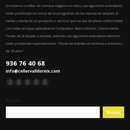
los mismos o influir de manera negativa en ellos. Las siguientes actividades
están prohibidas en virtud de los programas de las marcas de tarjetas: la
venta u oferta de un producto o servicio que no sea de plena conformidad
con todas las leyes aplicables al Comprador, Banco Emisor, Comerciante,
Titular de la tarjeta, o tarjetas. Además, las siguientes actividades también
están prohibidas explícitamente: "Venta de bebidas alcohólicas a menores
de 18 años"
936 76 40 68
info@cellervalldoreix.com
Encuéntranos en:
Facebook
Twitter
YouTube
Pinterest
Instagram
page
page
page
page
page
Buscar
opens
opens
opens
opens
opens
in
in
in
in
in
Buscar
new
new
new
new
new
window
window
window
window
window