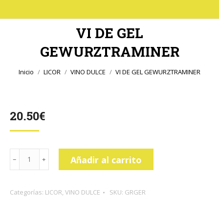
VI DE GEL
GEWURZTRAMINER
Estás aquí:
Inicio
LICOR
VINO DULCE
VI DE GEL GEWURZTRAMINER
20.50
€
VI
Añadir al carrito
DE
GEL
Categorías:
LICOR
,
VINO DULCE
SKU:
GRGER
GEWURZTRAMINER
cantidad