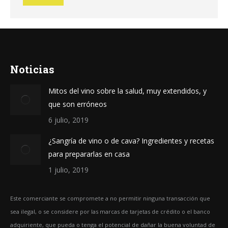
Noticias
Mitos del vino sobre la salud, muy extendidos, y
que son erróneos
6 julio, 2019
¿Sangría de vino o de cava? Ingredientes y recetas
para prepararlas en casa
1 julio, 2019
Este comerciante se compromete a no permitir ninguna transacción que
sea ilegal, o se considere por las marcas de tarjetas de crédito o el banco
adquiriente, que pueda o tenga el potencial de dañar la buena voluntad de