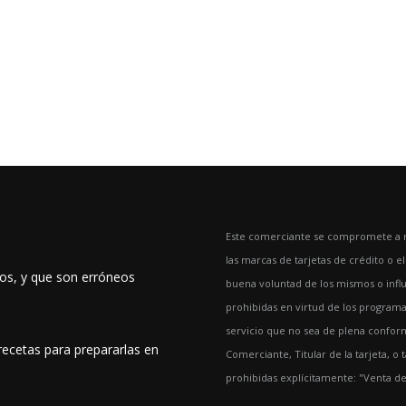
Este comerciante se compromete a no
las marcas de tarjetas de crédito o e
dos, y que son erróneos
buena voluntad de los mismos o influ
prohibidas en virtud de los programas
servicio que no sea de plena conform
recetas para prepararlas en
Comerciante, Titular de la tarjeta, o
prohibidas explícitamente: "Venta d