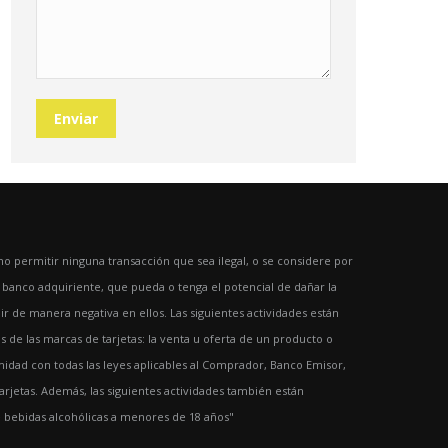
Enviar
 permitir ninguna transacción que sea ilegal, o se considere por
l banco adquiriente, que pueda o tenga el potencial de dañar la
ir de manera negativa en ellos. Las siguientes actividades están
 de las marcas de tarjetas: la venta u oferta de un producto o
idad con todas las leyes aplicables al Comprador, Banco Emisor,
 tarjetas. Además, las siguientes actividades también están
e bebidas alcohólicas a menores de 18 años"