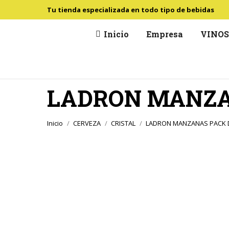
Tu tienda especializada en todo tipo de bebidas
Inicio
Empresa
VINO
LADRON MANZAN
Estás aquí:
Inicio
CERVEZA
CRISTAL
LADRON MANZANAS PACK D