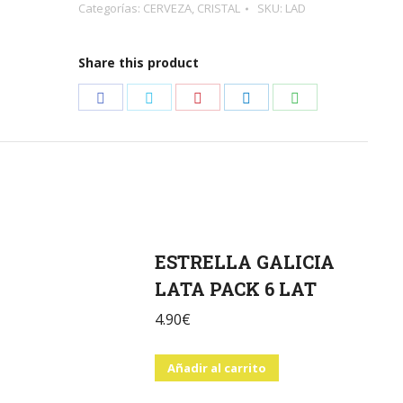
Categorías:
CERVEZA
,
CRISTAL
SKU:
LAD
DE
6
Share this product
BOT
cantidad
Share
Share
Share
Share
Share
on
on
on
on
on
Facebook
Twitter
Pinterest
LinkedIn
WhatsApp
ESTRELLA GALICIA
LATA PACK 6 LAT
4.90
€
Añadir al carrito