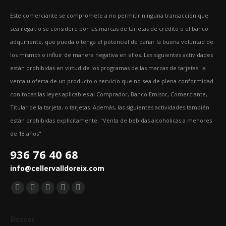
Este comerciante se compromete a no permitir ninguna transacción que
sea ilegal, o se considere por las marcas de tarjetas de crédito o el banco
adquiriente, que pueda o tenga el potencial de dañar la buena voluntad de
los mismos o influir de manera negativa en ellos. Las siguientes actividades
están prohibidas en virtud de los programas de las marcas de tarjetas: la
venta u oferta de un producto o servicio que no sea de plena conformidad
con todas las leyes aplicables al Comprador, Banco Emisor, Comerciante,
Titular de la tarjeta, o tarjetas. Además, las siguientes actividades también
están prohibidas explícitamente: "Venta de bebidas alcohólicas a menores
de 18 años"
936 76 40 68
info@cellervalldoreix.com
Encuéntranos en:
Facebook
Twitter
YouTube
Pinterest
Instagram
page
page
page
page
page
Buscar
opens
opens
opens
opens
opens