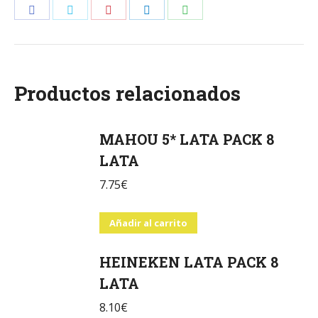
Share
Share
Share
Share
Share
on
on
on
on
on
Facebook
Twitter
Pinterest
LinkedIn
WhatsApp
Productos relacionados
MAHOU 5* LATA PACK 8
LATA
7.75
€
Añadir al carrito
HEINEKEN LATA PACK 8
LATA
8.10
€