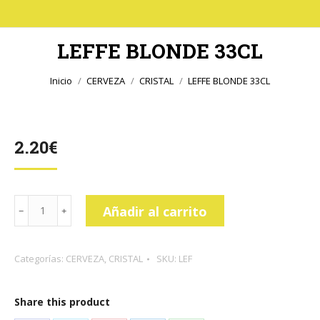
LEFFE BLONDE 33CL
Estás aquí:
Inicio
CERVEZA
CRISTAL
LEFFE BLONDE 33CL
2.20
€
LEFFE
Añadir al carrito
BLONDE
33CL
Categorías:
CERVEZA
,
CRISTAL
SKU:
LEF
cantidad
Share this product