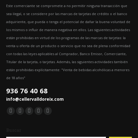
Este comerciante se compromete a no permitir ninguna transacción que
sea ilegal, o se considere por las marcas de tarjetas de crédito o el banco
adquiriente, que pueda o tenga el potencial de dañar la buena voluntad de
los mismos o influir de manera negativa en ellos. Las siguientes actividades
están prohibidas en virtud de los programas de las marcas de tarjetas: la
venta u oferta de un producto o servicio que no sea de plena conformidad
con todas las leyes aplicables al Comprador, Banco Emisor, Comerciante,
Titular de la tarjeta, o tarjetas. Además, las siguientes actividades también
están prohibidas explícitamente: "Venta de bebidas alcohólicas a menores
de 18 años"
936 76 40 68
info@cellervalldoreix.com
Encuéntranos en:
Facebook
Twitter
YouTube
Pinterest
Instagram
page
page
page
page
page
Buscar
opens
opens
opens
opens
opens