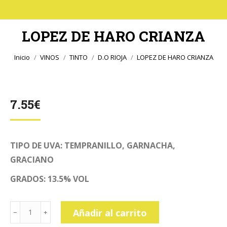
LOPEZ DE HARO CRIANZA
Estás aquí:
Inicio
VINOS
TINTO
D.O RIOJA
LOPEZ DE HARO CRIANZA
7.55
€
TIPO DE UVA: TEMPRANILLO, GARNACHA,
GRACIANO
GRADOS: 13.5% VOL
LOPEZ
Añadir al carrito
DE