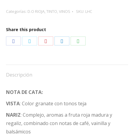
HARO
Categorías:
D.O RIOJA
,
TINTO
,
VINOS
SKU:
LHC
CRIANZA
cantidad
Share this product
Share
Share
Share
Share
Share
on
on
on
on
on
Facebook
Twitter
Pinterest
LinkedIn
WhatsApp
Descripción
NOTA DE CATA:
VISTA
: Color granate con tonos teja
NARIZ
: Complejo, aromas a fruta roja madura y
regaliz, combinado con notas de café, vainilla y
balsámicos