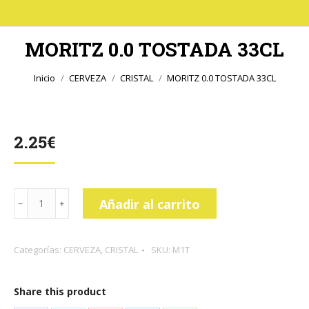
MORITZ 0.0 TOSTADA 33CL
Estás aquí:
Inicio
CERVEZA
CRISTAL
MORITZ 0.0 TOSTADA 33CL
2.25
€
MORITZ
Añadir al carrito
0.0
TOSTADA
Categorías:
CERVEZA
,
CRISTAL
SKU:
M1T
33CL
cantidad
Share this product