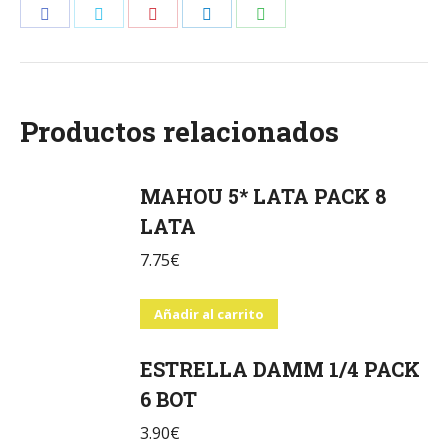
Share
Share
Share
Share
Share
on
on
on
on
on
Facebook
Twitter
Pinterest
LinkedIn
WhatsApp
Productos relacionados
MAHOU 5* LATA PACK 8
LATA
7.75
€
Añadir al carrito
ESTRELLA DAMM 1/4 PACK
6 BOT
3.90
€