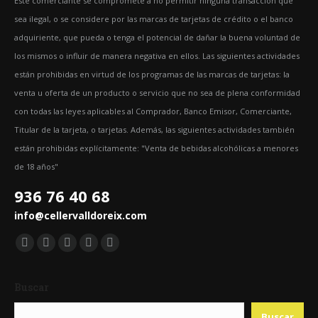
Este comerciante se compromete a no permitir ninguna transacción que
sea ilegal, o se considere por las marcas de tarjetas de crédito o el banco
adquiriente, que pueda o tenga el potencial de dañar la buena voluntad de
los mismos o influir de manera negativa en ellos. Las siguientes actividades
están prohibidas en virtud de los programas de las marcas de tarjetas: la
venta u oferta de un producto o servicio que no sea de plena conformidad
con todas las leyes aplicables al Comprador, Banco Emisor, Comerciante,
Titular de la tarjeta, o tarjetas. Además, las siguientes actividades también
están prohibidas explícitamente: "Venta de bebidas alcohólicas a menores
de 18 años"
936 76 40 68
info@cellervalldoreix.com
Encuéntranos en:
Facebook
Twitter
YouTube
Pinterest
Instagram
page
page
page
page
page
Buscar
opens
opens
opens
opens
opens
in
in
in
in
in
Buscar