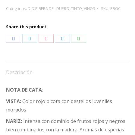
cantidad
Categorías:
D.O RIBERA DEL DUERO
,
TINTO
,
VINOS
SKU:
PROC
Share this product
Share
Share
Share
Share
Share
on
on
on
on
on
Facebook
Twitter
Pinterest
LinkedIn
WhatsApp
Descripción
NOTA DE CATA
:
VISTA:
Color rojo picota con destellos juveniles
morados
NARIZ:
Intensa con dominio de frutos rojos y negros
bien combinados con la madera. Aromas de especias