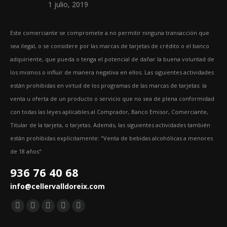
1 julio, 2019
Este comerciante se compromete a no permitir ninguna transacción que
sea ilegal, o se considere por las marcas de tarjetas de crédito o el banco
adquiriente, que pueda o tenga el potencial de dañar la buena voluntad de
los mismos o influir de manera negativa en ellos. Las siguientes actividades
están prohibidas en virtud de los programas de las marcas de tarjetas: la
venta u oferta de un producto o servicio que no sea de plena conformidad
con todas las leyes aplicables al Comprador, Banco Emisor, Comerciante,
Titular de la tarjeta, o tarjetas. Además, las siguientes actividades también
están prohibidas explícitamente: "Venta de bebidas alcohólicas a menores
de 18 años"
936 76 40 68
info@cellervalldoreix.com
Encuéntranos en:
Facebook
Twitter
YouTube
Pinterest
Instagram
page
page
page
page
page