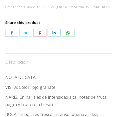
RESERVA
Categorías:
FORMATO ESPECIAL
,
JEROBOAM 5L
,
VINOS
SKU:
RBR5
JEROBOAM
cantidad
Share this product
Share
Share
Share
Share
Share
on
on
on
on
on
Facebook
Twitter
Pinterest
LinkedIn
WhatsApp
Descripción
NOTA DE CATA:
VISTA: Color rojo granate
NARIZ: En nariz es de intensidad alta, notas de fruta
negra y fruta roja fresca
BOCA: En boca es fresco, intenso, buena acidez,