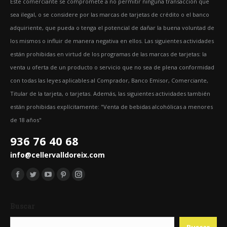
Este comerciante se compromete a no permitir ninguna transacción que
sea ilegal, o se considere por las marcas de tarjetas de crédito o el banco
adquiriente, que pueda o tenga el potencial de dañar la buena voluntad de
los mismos o influir de manera negativa en ellos. Las siguientes actividades
están prohibidas en virtud de los programas de las marcas de tarjetas: la
venta u oferta de un producto o servicio que no sea de plena conformidad
con todas las leyes aplicables al Comprador, Banco Emisor, Comerciante,
Titular de la tarjeta, o tarjetas. Además, las siguientes actividades también
están prohibidas explícitamente: "Venta de bebidas alcohólicas a menores
de 18 años"
936 76 40 68
info@cellervalldoreix.com
Encuéntranos en:
Facebook
Twitter
YouTube
Pinterest
Instagram
page
page
page
page
page
Buscar
opens
opens
opens
opens
opens
in
in
in
in
in