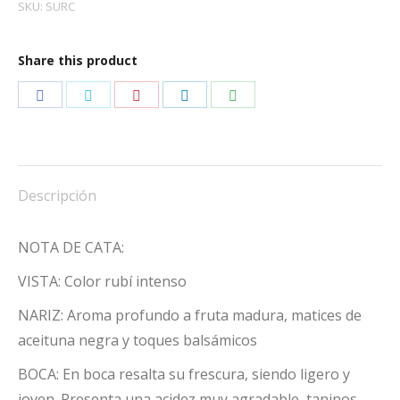
SKU:
SURC
Share this product
Share
Share
Share
Share
Share
on
on
on
on
on
Facebook
Twitter
Pinterest
LinkedIn
WhatsApp
Descripción
NOTA DE CATA:
VISTA: Color rubí intenso
NARIZ: Aroma profundo a fruta madura, matices de
aceituna negra y toques balsámicos
BOCA: En boca resalta su frescura, siendo ligero y
joven. Presenta una acidez muy agradable, taninos