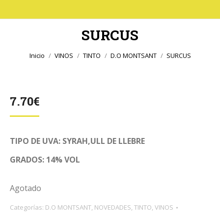
SURCUS
Estás aquí:
Inicio
VINOS
TINTO
D.O MONTSANT
SURCUS
7.70
€
TIPO DE UVA: SYRAH,ULL DE LLEBRE
GRADOS: 14% VOL
Agotado
Categorías:
D.O MONTSANT
,
NOVEDADES
,
TINTO
,
VINOS