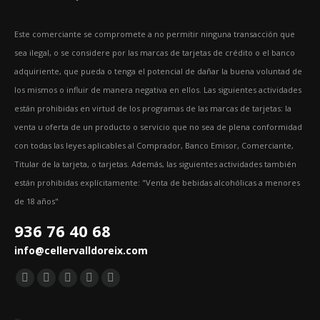
Este comerciante se compromete a no permitir ninguna transacción que
sea ilegal, o se considere por las marcas de tarjetas de crédito o el banco
adquiriente, que pueda o tenga el potencial de dañar la buena voluntad de
los mismos o influir de manera negativa en ellos. Las siguientes actividades
están prohibidas en virtud de los programas de las marcas de tarjetas: la
venta u oferta de un producto o servicio que no sea de plena conformidad
con todas las leyes aplicables al Comprador, Banco Emisor, Comerciante,
Titular de la tarjeta, o tarjetas. Además, las siguientes actividades también
están prohibidas explícitamente: "Venta de bebidas alcohólicas a menores
de 18 años"
936 76 40 68
info@cellervalldoreix.com
Encuéntranos en:
Facebook
Twitter
YouTube
Pinterest
Instagram
page
page
page
page
page