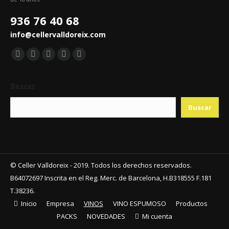
936 76 40 68
info@cellervalldoreix.com
Encuéntranos en:
Facebook
Twitter
YouTube
Pinterest
Instagram
page
page
page
page
page
Buscar
opens
opens
opens
opens
opens
in
in
in
in
in
Buscar
new
new
new
new
new
window
window
window
window
window
© Celler Valldoreix - 2019. Todos los derechos reservados.
B64072697 Inscrita en el Reg. Merc. de Barcelona, H.B318555 F.181
T.38236.
Inicio
Empresa
VINOS
VINO ESPUMOSO
Productos
PACKS
NOVEDADES
Mi cuenta