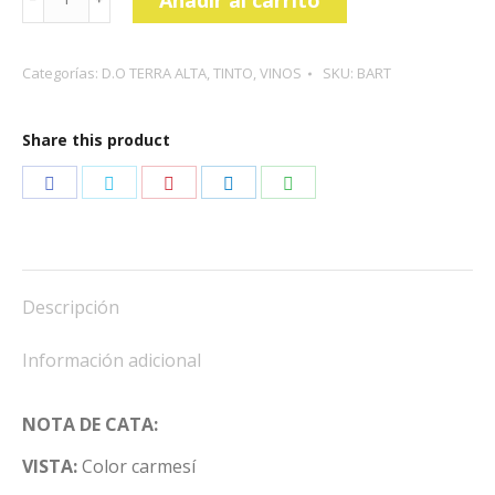
FOREST
EL
Categorías:
D.O TERRA ALTA
,
TINTO
,
VINOS
SKU:
BART
TEMPLARI
cantidad
Share this product
Share
Share
Share
Share
Share
on
on
on
on
on
Facebook
Twitter
Pinterest
LinkedIn
WhatsApp
Descripción
Información adicional
NOTA DE CATA:
VISTA:
Color carmesí