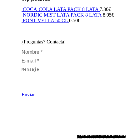
COCA-COLA LATA PACK 8 LATA
7.30
€
NORDIC MIST LATA PACK 8 LATA
8.95
€
FONT VELLA 50 CL
0.50
€
¿Preguntas? Contacta!
Nombre *
E-mail *
Mensaje
Enviar
Este comerciante se compromete a no permitir ninguna transacción que sea ilegal, o se considere por las marcas de tarjetas de crédito o el banco adquiriente, que pueda o tenga el potencial de dañar la buena voluntad de los mismos o influir de manera negativa en ellos. Las siguientes actividades están prohibidas en virtud de los programas de las marcas de tarjetas: la venta u oferta de un producto o servicio que no sea de plena conformidad con todas las leyes aplicables al Comprador, Banco Emisor, Comerciante, Titular de la tarjeta, o tarjetas. Además, las siguientes actividades también están prohibidas explícitamente: "Venta de bebidas alcohólicas a menores de 18 años"