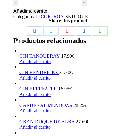
CACIQUE
70
Añadir al carrito
CL
Categorías:
LICOR
,
RON
SKU:
QUE
cantidad
Share this product
Share
Share
Share
Share
Share
Productos relacionados
on
on
on
on
on
Facebook
Twitter
Pinterest
LinkedIn
WhatsApp
GIN TANQUERAY
17.90
€
Añadir al carrito
GIN HENDRICKS
31.70
€
Añadir al carrito
GIN BEEFEATER
16.95
€
Añadir al carrito
CARDENAL MENDOZA
28.25
€
Añadir al carrito
GRAN DUQUE DE ALBA
27.60
€
Añadir al carrito