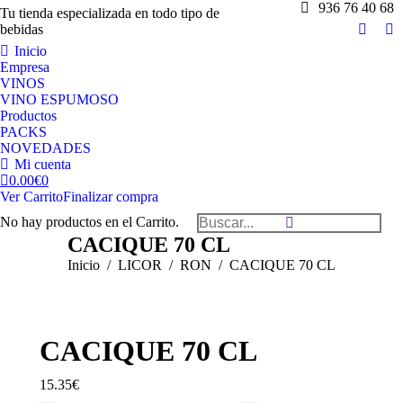
936 76 40 68
Tu tienda especializada en todo tipo de
bebidas
Facebo
Tw
Inicio
page
pa
Empresa
opens
op
VINOS
in
in
VINO ESPUMOSO
Productos
new
n
PACKS
windo
w
NOVEDADES
Mi cuenta
0.00
€
0
Ver Carrito
Finalizar compra
Buscar:
No hay productos en el Carrito.
CACIQUE 70 CL
Estás aquí:
Inicio
LICOR
RON
CACIQUE 70 CL
CACIQUE 70 CL
15.35
€