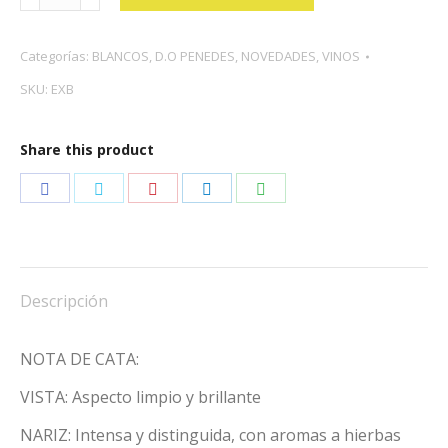
BLANC
cantidad
Categorías:
BLANCOS
,
D.O PENEDES
,
NOVEDADES
,
VINOS
SKU:
EXB
Share this product
Share
Share
Share
Share
Share
on
on
on
on
on
Facebook
Twitter
Pinterest
LinkedIn
WhatsApp
Descripción
NOTA DE CATA:
VISTA: Aspecto limpio y brillante
NARIZ: Intensa y distinguida, con aromas a hierbas