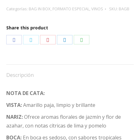
MAIG
Categorías:
BAG IN BOX
,
FORMATO ESPECIAL
,
VINOS
SKU:
BAGB
BLANC
3L
Share this product
cantidad
Share
Share
Share
Share
Share
on
on
on
on
on
Facebook
Twitter
Pinterest
LinkedIn
WhatsApp
Descripción
NOTA DE CATA:
VISTA:
Amarillo paja, limpio y brillante
NARIZ:
Ofrece aromas florales de jazmín y flor de
azahar, con notas cítricas de lima y pomelo
BOCA:
En boca es sedoso, con sabores tropicales