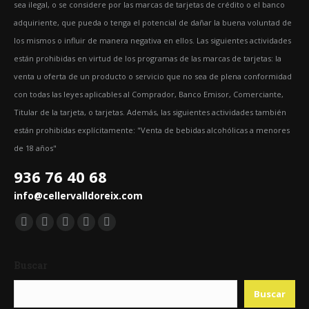
sea ilegal, o se considere por las marcas de tarjetas de crédito o el banco
adquiriente, que pueda o tenga el potencial de dañar la buena voluntad de
los mismos o influir de manera negativa en ellos. Las siguientes actividades
están prohibidas en virtud de los programas de las marcas de tarjetas: la
venta u oferta de un producto o servicio que no sea de plena conformidad
con todas las leyes aplicables al Comprador, Banco Emisor, Comerciante,
Titular de la tarjeta, o tarjetas. Además, las siguientes actividades también
están prohibidas explícitamente: "Venta de bebidas alcohólicas a menores
de 18 años"
936 76 40 68
info@cellervalldoreix.com
Encuéntranos en:
Facebook
Twitter
YouTube
Pinterest
Instagram
page
page
page
page
page
Buscar
opens
opens
opens
opens
opens
in
in
in
in
in
Buscar
new
new
new
new
new