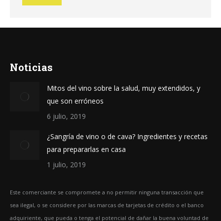
Noticias
Mitos del vino sobre la salud, muy extendidos, y
que son erróneos
6 julio, 2019
¿Sangría de vino o de cava? Ingredientes y recetas
para prepararlas en casa
1 julio, 2019
Este comerciante se compromete a no permitir ninguna transacción que
sea ilegal, o se considere por las marcas de tarjetas de crédito o el banco
adquiriente, que pueda o tenga el potencial de dañar la buena voluntad de