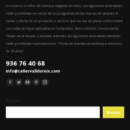
los mismos o influir de manera negativa en ellos. Las siguientes actividades
están prohibidas en virtud de los programas de las marcas de tarjetas: la
venta u oferta de un producto o servicio que no sea de plena conformidad
con todas las leyes aplicables al Comprador, Banco Emisor, Comerciante,
Titular de la tarjeta, o tarjetas. Además, las siguientes actividades también
están prohibidas explícitamente: "Venta de bebidas alcohólicas a menores
de 18 años"
936 76 40 68
info@cellervalldoreix.com
Encuéntranos en:
Facebook
Twitter
YouTube
Pinterest
Instagram
page
page
page
page
page
Buscar
opens
opens
opens
opens
opens
in
in
in
in
in
Buscar
new
new
new
new
new
window
window
window
window
window