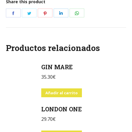
Share this product
Share
Share
Share
Share
Share
on
on
on
on
on
Facebook
Twitter
Pinterest
LinkedIn
WhatsApp
Productos relacionados
GIN MARE
35.30
€
Añadir al carrito
LONDON ONE
29.70
€