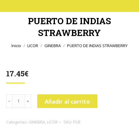
PUERTO DE INDIAS
STRAWBERRY
Estás aquí:
Inicio
LICOR
GINEBRA
PUERTO DE INDIAS STRAWBERRY
17.45
€
PUERTO
Añadir al carrito
DE
INDIAS
Categorías:
GINEBRA
,
LICOR
SKU:
PUE
STRAWBERRY
cantidad