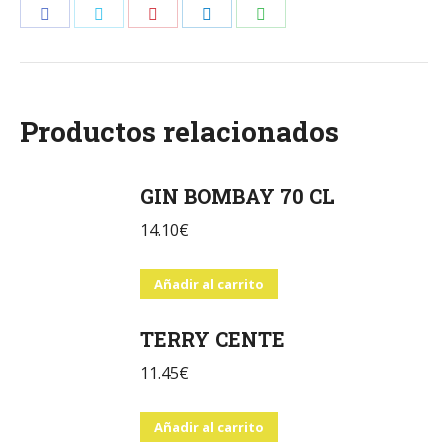
Share
Share
Share
Share
Share
on
on
on
on
on
Facebook
Twitter
Pinterest
LinkedIn
WhatsApp
Productos relacionados
GIN BOMBAY 70 CL
14.10
€
Añadir al carrito
TERRY CENTE
11.45
€
Añadir al carrito