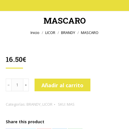
MASCARO
Estás aquí:
Inicio
LICOR
BRANDY
MASCARO
16.50
€
MASCARO
Añadir al carrito
cantidad
Categorías:
BRANDY
,
LICOR
SKU:
MAS
Share this product