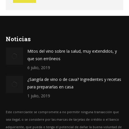
Noticias
Mitos del vino sobre la salud, muy extendidos, y
que son erróneos
6 julio, 2019
¿Sangría de vino o de cava? Ingredientes y recetas
para prepararlas en casa
1 julio, 2019
Este comerciante se compromete a no permitir ninguna transacción que
sea ilegal, o se considere por las marcas de tarjetas de crédito o el banco
adquiriente, que pueda o tenga el potencial de dañar la buena voluntad de