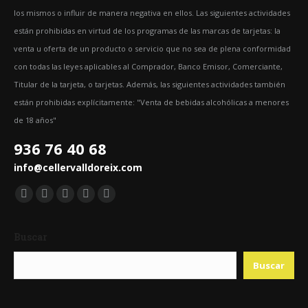
los mismos o influir de manera negativa en ellos. Las siguientes actividades
están prohibidas en virtud de los programas de las marcas de tarjetas: la
venta u oferta de un producto o servicio que no sea de plena conformidad
con todas las leyes aplicables al Comprador, Banco Emisor, Comerciante,
Titular de la tarjeta, o tarjetas. Además, las siguientes actividades también
están prohibidas explícitamente: "Venta de bebidas alcohólicas a menores
de 18 años"
936 76 40 68
info@cellervalldoreix.com
Encuéntranos en:
Facebook
Twitter
YouTube
Pinterest
Instagram
page
page
page
page
page
Buscar
opens
opens
opens
opens
opens
in
in
in
in
in
Buscar
new
new
new
new
new
window
window
window
window
window