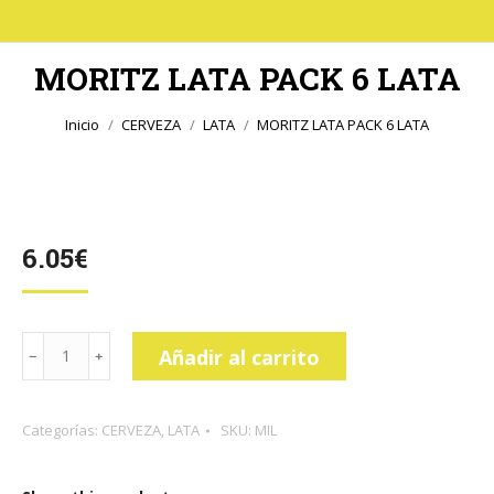
MORITZ LATA PACK 6 LATA
Estás aquí:
Inicio
CERVEZA
LATA
MORITZ LATA PACK 6 LATA
6.05
€
MORITZ
Añadir al carrito
LATA
PACK
Categorías:
CERVEZA
,
LATA
SKU:
MIL
6
LATA