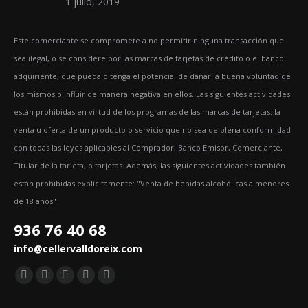
1 julio, 2019
Este comerciante se compromete a no permitir ninguna transacción que
sea ilegal, o se considere por las marcas de tarjetas de crédito o el banco
adquiriente, que pueda o tenga el potencial de dañar la buena voluntad de
los mismos o influir de manera negativa en ellos. Las siguientes actividades
están prohibidas en virtud de los programas de las marcas de tarjetas: la
venta u oferta de un producto o servicio que no sea de plena conformidad
con todas las leyes aplicables al Comprador, Banco Emisor, Comerciante,
Titular de la tarjeta, o tarjetas. Además, las siguientes actividades también
están prohibidas explícitamente: "Venta de bebidas alcohólicas a menores
de 18 años"
936 76 40 68
info@cellervalldoreix.com
Encuéntranos en:
Facebook
Twitter
YouTube
Pinterest
Instagram
page
page
page
page
page