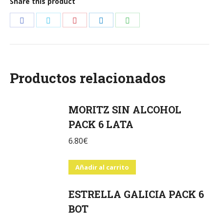
Share this product
cantidad
Share
Share
Share
Share
Share
on
on
on
on
on
Facebook
Twitter
Pinterest
LinkedIn
WhatsApp
Productos relacionados
MORITZ SIN ALCOHOL
PACK 6 LATA
6.80
€
Añadir al carrito
ESTRELLA GALICIA PACK 6
BOT