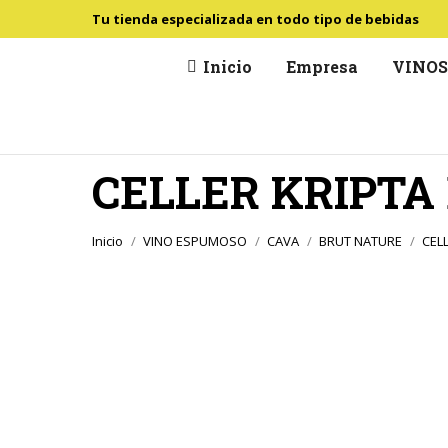
Tu tienda especializada en todo tipo de bebidas
Inicio
Empresa
VINO
CELLER KRIPTA
Estás aquí:
Inicio
VINO ESPUMOSO
CAVA
BRUT NATURE
CEL