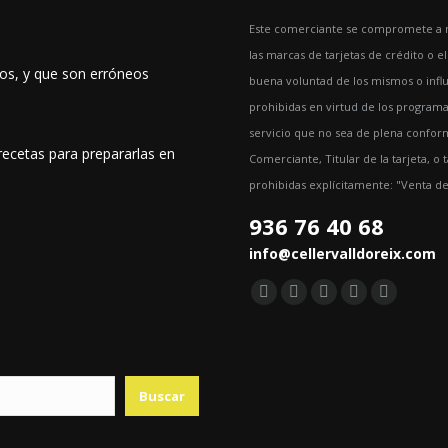
Este comerciante se compromete a no
las marcas de tarjetas de crédito o e
dos, y que son erróneos
buena voluntad de los mismos o influ
prohibidas en virtud de los programas
servicio que no sea de plena conform
recetas para prepararlas en
Comerciante, Titular de la tarjeta, o
prohibidas explícitamente: "Venta d
936 76 40 68
info@cellervalldoreix.com
Encuéntranos en:
Facebook
Twitter
YouTube
Pinterest
Instagra
page
page
page
page
page
opens
opens
opens
opens
opens
in
in
in
in
in
Buscar
new
new
new
new
new
window
window
window
window
window