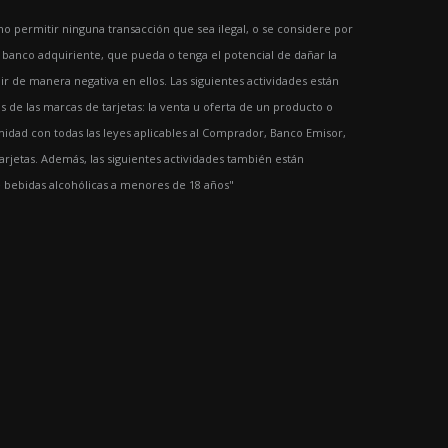
 permitir ninguna transacción que sea ilegal, o se considere por
l banco adquiriente, que pueda o tenga el potencial de dañar la
ir de manera negativa en ellos. Las siguientes actividades están
 de las marcas de tarjetas: la venta u oferta de un producto o
idad con todas las leyes aplicables al Comprador, Banco Emisor,
 tarjetas. Además, las siguientes actividades también están
e bebidas alcohólicas a menores de 18 años"
m