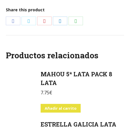
PACK
Share this product
6
cantidad
Share
Share
Share
Share
Share
on
on
on
on
on
Facebook
Twitter
Pinterest
LinkedIn
WhatsApp
Productos relacionados
MAHOU 5* LATA PACK 8
LATA
7.75
€
Añadir al carrito
ESTRELLA GALICIA LATA