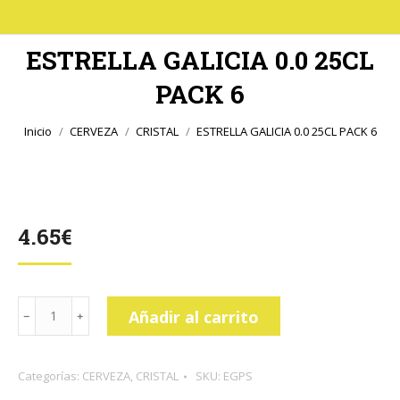
ESTRELLA GALICIA 0.0 25CL
PACK 6
Estás aquí:
Inicio
CERVEZA
CRISTAL
ESTRELLA GALICIA 0.0 25CL PACK 6
4.65
€
ESTRELLA
Añadir al carrito
GALICIA
0.0
Categorías:
CERVEZA
,
CRISTAL
SKU:
EGPS
25CL