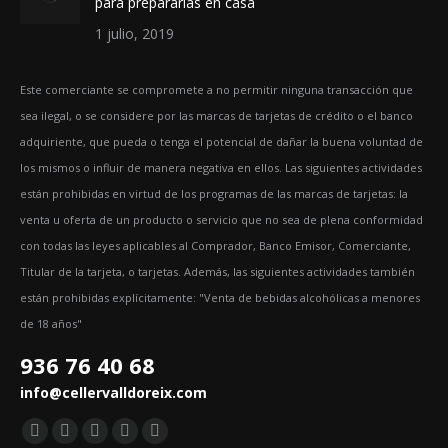
para prepararlas en casa
1 julio, 2019
Este comerciante se compromete a no permitir ninguna transacción que
sea ilegal, o se considere por las marcas de tarjetas de crédito o el banco
adquiriente, que pueda o tenga el potencial de dañar la buena voluntad de
los mismos o influir de manera negativa en ellos. Las siguientes actividades
están prohibidas en virtud de los programas de las marcas de tarjetas: la
venta u oferta de un producto o servicio que no sea de plena conformidad
con todas las leyes aplicables al Comprador, Banco Emisor, Comerciante,
Titular de la tarjeta, o tarjetas. Además, las siguientes actividades también
están prohibidas explícitamente: "Venta de bebidas alcohólicas a menores
de 18 años"
936 76 40 68
info@cellervalldoreix.com
Encuéntranos en:
Facebook
Twitter
YouTube
Pinterest
Instagram