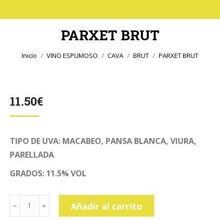
PARXET BRUT
Estás aquí:
Inicio
VINO ESPUMOSO
CAVA
BRUT
PARXET BRUT
11.50
€
TIPO DE UVA: MACABEO, PANSA BLANCA, VIURA,
PARELLADA
GRADOS: 11.5% VOL
PARXET
Añadir al carrito
BRUT