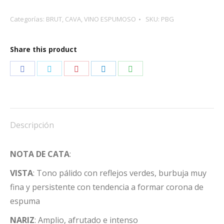
cantidad
Categorías:
BRUT
,
CAVA
,
VINO ESPUMOSO
SKU:
PBG
Share this product
Share
Share
Share
Share
Share
on
on
on
on
on
Facebook
Twitter
Pinterest
LinkedIn
WhatsApp
Descripción
NOTA DE CATA
:
VISTA
: Tono pálido con reflejos verdes, burbuja muy
fina y persistente con tendencia a formar corona de
espuma
NARIZ
: Amplio, afrutado e intenso