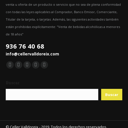
venta u oferta de un producto o servicio que no sea de plena conformidad
con todas las leyes aplicables al Comprador, Banco Emisor, Comerciante,
Titular de la tarjeta, o tarjetas. Además, las siguientes actividades también
están prohibidas explícitamente: "Venta de bebidas alcohólicas a menores
de 18 años"
936 76 40 68
info@cellervalldoreix.com
Encuéntranos en:
Facebook
Twitter
YouTube
Pinterest
Instagram
page
page
page
page
page
Buscar
opens
opens
opens
opens
opens
in
in
in
in
in
Buscar
new
new
new
new
new
window
window
window
window
window
© Celler Valldoreix - 2019. Todos los derechos reservados.