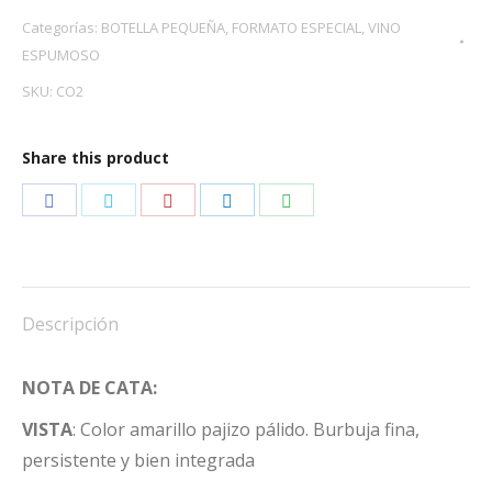
PACK
Categorías:
BOTELLA PEQUEÑA
,
FORMATO ESPECIAL
,
VINO
3
ESPUMOSO
cantidad
SKU:
CO2
Share this product
Share
Share
Share
Share
Share
on
on
on
on
on
Facebook
Twitter
Pinterest
LinkedIn
WhatsApp
Descripción
NOTA DE CATA:
VISTA
: Color amarillo pajizo pálido. Burbuja fina,
persistente y bien integrada